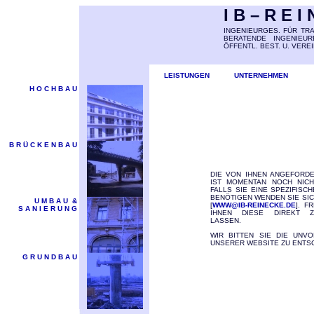
I B – R E I
INGENIEURGES. FÜR T
BERATENDE INGENIEU
ÖFFENTL. BEST. U. VER
LEISTUNGEN
UNTERNEHMEN
H O C H B A U
B R Ü C K E N B A U
DIE VON IHNEN ANGEFORD
IST MOMENTAN NOCH NICH
FALLS SIE EINE SPEZIFISC
BENÖTIGEN WENDEN SIE SIC
U M B A U &
[
WWW@IB-REINECKE.DE
]. F
S A N I E R U N G
IHNEN DIESE DIREKT 
LASSEN.
WIR BITTEN SIE DIE UNVO
UNSERER WEBSITE ZU ENTS
G R U N D B A U